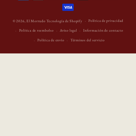
de
pago
Política de privacidad
© 2026,
El Morrudo
Tecnología de Shopify
Política de reembolso
Aviso legal
Información de contacto
Política de envío
Términos del servicio